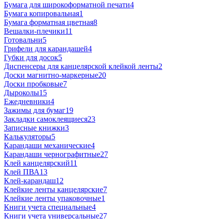
Бумага для широкоформатной печати
4
Бумага копировальная
1
Бумага форматная цветная
8
Вешалки-плечики
11
Готовальни
5
Грифели для карандашей
4
Губки для досок
5
Диспенсеры для канцелярской клейкой ленты
2
Доски магнитно-маркерные
20
Доски пробковые
7
Дыроколы
15
Ежедневники
4
Зажимы для бумаг
19
Закладки самоклеящиеся
23
Записные книжки
3
Калькуляторы
5
Карандаши механические
4
Карандаши чернографитные
27
Клей канцелярский
11
Клей ПВА
13
Клей-карандаш
12
Клейкие ленты канцелярские
7
Клейкие ленты упаковочные
1
Книги учета специальные
4
Книги учета универсальные
27