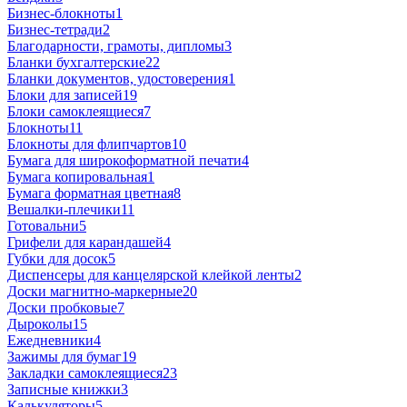
Бизнес-блокноты
1
Бизнес-тетради
2
Благодарности, грамоты, дипломы
3
Бланки бухгалтерские
22
Бланки документов, удостоверения
1
Блоки для записей
19
Блоки самоклеящиеся
7
Блокноты
11
Блокноты для флипчартов
10
Бумага для широкоформатной печати
4
Бумага копировальная
1
Бумага форматная цветная
8
Вешалки-плечики
11
Готовальни
5
Грифели для карандашей
4
Губки для досок
5
Диспенсеры для канцелярской клейкой ленты
2
Доски магнитно-маркерные
20
Доски пробковые
7
Дыроколы
15
Ежедневники
4
Зажимы для бумаг
19
Закладки самоклеящиеся
23
Записные книжки
3
Калькуляторы
5