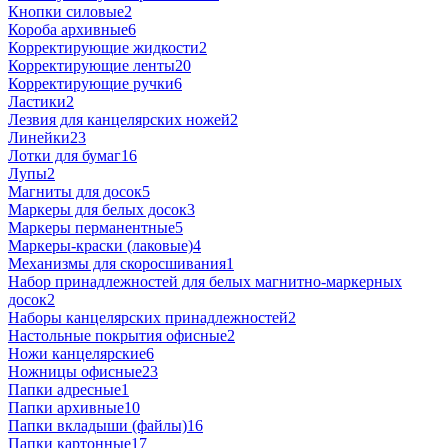
Кнопки силовые
2
Короба архивные
6
Корректирующие жидкости
2
Корректирующие ленты
20
Корректирующие ручки
6
Ластики
2
Лезвия для канцелярских ножей
2
Линейки
23
Лотки для бумаг
16
Лупы
2
Магниты для досок
5
Маркеры для белых досок
3
Маркеры перманентные
5
Маркеры-краски (лаковые)
4
Механизмы для скоросшивания
1
Набор принадлежностей для белых магнитно-маркерных
досок
2
Наборы канцелярских принадлежностей
2
Настольные покрытия офисные
2
Ножи канцелярские
6
Ножницы офисные
23
Папки адресные
1
Папки архивные
10
Папки вкладыши (файлы)
16
Папки картонные
17