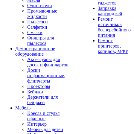
Масла
гаджетов
Очистители
Заправка
Промывочные
картриджей
жидкости
Ремонт
Пылесосы
источников
Салфетки
бесперебойного
Смазки
питания
Фильтры для
Ремонт
пылесоса
принтеров,
Демонстрационное
копиров, МФУ
оборудование
Аксессуары для
досок и флипчартов
Доски
информационные,
флипчарты
Проекторы
Бейджи
Держатели для
бейджей
Мебель
Кресла и стулья
офисные
Интерьер
Мебель для детей