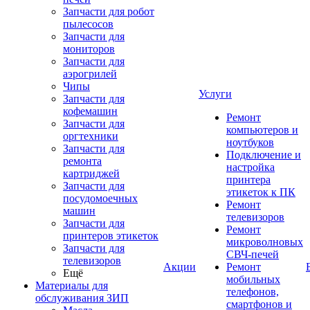
Запчасти для робот
пылесосов
Запчасти для
мониторов
Запчасти для
аэрогрилей
Чипы
Услуги
Запчасти для
кофемашин
Ремонт
Запчасти для
компьютеров и
оргтехники
ноутбуков
Запчасти для
Подключение и
ремонта
настройка
картриджей
принтера
Запчасти для
этикеток к ПК
посудомоечных
Ремонт
машин
телевизоров
Запчасти для
Ремонт
принтеров этикеток
микроволновых
Запчасти для
СВЧ-печей
телевизоров
Акции
Ремонт
Ещё
мобильных
Материалы для
телефонов,
обслуживания ЗИП
смартфонов и