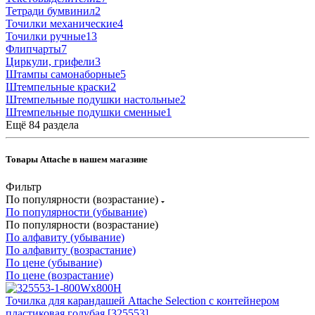
Тетради бумвинил
2
Точилки механические
4
Точилки ручные
13
Флипчарты
7
Циркули, грифели
3
Штампы самонаборные
5
Штемпельные краски
2
Штемпельные подушки настольные
2
Штемпельные подушки сменные
1
Ещё 84 раздела
Товары Attache в нашем магазине
Фильтр
По популярности (возрастание)
По популярности (убывание)
По популярности (возрастание)
По алфавиту (убывание)
По алфавиту (возрастание)
По цене (убывание)
По цене (возрастание)
Точилка для карандашей Attache Selection с контейнером
пластиковая голубая [325553]