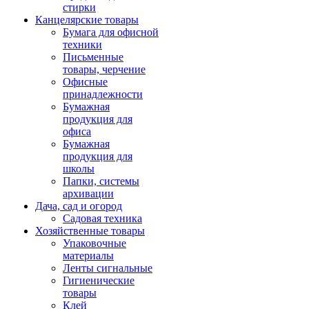
стирки
Канцелярские товары
Бумага для офисной
техники
Письменные
товары, черчение
Офисные
принадлежности
Бумажная
продукция для
офиса
Бумажная
продукция для
школы
Папки, системы
архивации
Дача, сад и огород
Садовая техника
Хозяйственные товары
Упаковочные
материалы
Ленты сигнальные
Гигиенические
товары
Клей