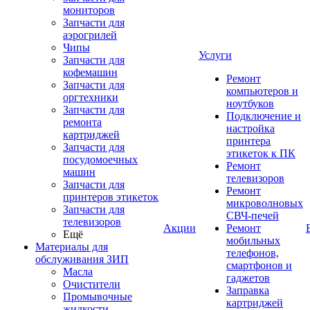
мониторов
Запчасти для
аэрогрилей
Чипы
Услуги
Запчасти для
кофемашин
Ремонт
Запчасти для
компьютеров и
оргтехники
ноутбуков
Запчасти для
Подключение и
ремонта
настройка
картриджей
принтера
Запчасти для
этикеток к ПК
посудомоечных
Ремонт
машин
телевизоров
Запчасти для
Ремонт
принтеров этикеток
микроволновых
Запчасти для
СВЧ-печей
телевизоров
Акции
Ремонт
Ещё
мобильных
Материалы для
телефонов,
обслуживания ЗИП
смартфонов и
Масла
гаджетов
Очистители
Заправка
Промывочные
картриджей
жидкости