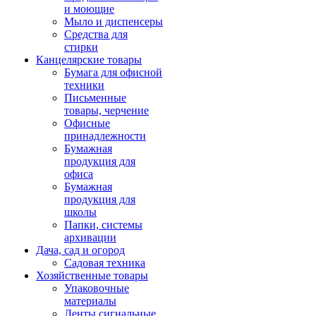
и моющие
Мыло и диспенсеры
Средства для
стирки
Канцелярские товары
Бумага для офисной
техники
Письменные
товары, черчение
Офисные
принадлежности
Бумажная
продукция для
офиса
Бумажная
продукция для
школы
Папки, системы
архивации
Дача, сад и огород
Садовая техника
Хозяйственные товары
Упаковочные
материалы
Ленты сигнальные