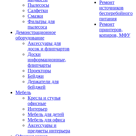
Ремонт
Пылесосы
источников
Салфетки
бесперебойного
Смазки
питания
Фильтры для
Ремонт
пылесоса
принтеров,
Демонстрационное
копиров, МФУ
оборудование
Аксессуары для
досок и флипчартов
Доски
информационные,
флипчарты
Проекторы
Бейджи
Держатели для
бейджей
Мебель
Кресла и стулья
офисные
Интерьер
Мебель для детей
Мебель для офиса
Аксессуары и
предметы интерьера