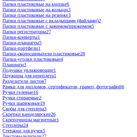
Папки пластиковые на кнопке
6
Папки пластиковые на кольцах
3
Папки пластиковые на резинке
3
Папки пластиковые с вкладышами (файлами)
2
Папки пластиковые с зажимом/прижимом
5
Папки регистраторы
27
Папки-конверты
1
Папки-планшеты
5
Папки-портфели
1
Папки-скоросшиватели пластиковые
28
Папки-уголки пластиковые
4
Планинги
3
Подушки увлажняющие
1
Пружины для переплета
1
Разделители листов
7
Рамки для дипломов, сертификатов, грамот, фотографий
6
Ручки гелевые
16
Ручки стираемые
2
Ручки шариковые
19
Скобы для степлера
3
Скрепки канцелярские
26
Скрепочницы магнитные
1
Степлеры
24
Стержни для ручек
5
Текстовыделители
27