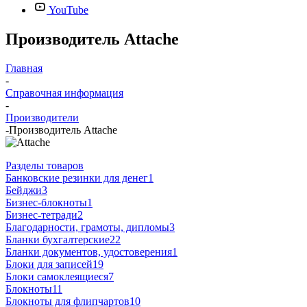
YouTube
Производитель Attache
Главная
-
Справочная информация
-
Производители
-
Производитель Attache
Разделы товаров
Банковские резинки для денег
1
Бейджи
3
Бизнес-блокноты
1
Бизнес-тетради
2
Благодарности, грамоты, дипломы
3
Бланки бухгалтерские
22
Бланки документов, удостоверения
1
Блоки для записей
19
Блоки самоклеящиеся
7
Блокноты
11
Блокноты для флипчартов
10