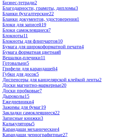
Бизнес-тетради
2
Благодарности, грамоты, дипломы
3
Бланки бухгалтерские
22
Бланки документов, удостоверения
1
Блоки для записей
19
Блоки самоклеящиеся
7
Блокноты
11
Блокноты для флипчартов
10
Бумага для широкоформатной печати
4
Бумага форматная цветная
8
Вешалки-плечики
11
Готовальни
5
Грифели для карандашей
4
Губки для досок
5
Диспенсеры для канцелярской клейкой ленты
2
Доски магнитно-маркерные
20
Доски пробковые
7
Дыроколы
15
Ежедневники
4
Зажимы для бумаг
19
Закладки самоклеящиеся
22
Записные книжки
3
Калькуляторы
5
Карандаши механические
4
Карандаши чернографитные
27