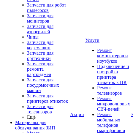
Запчасти для робот
пылесосов
Запчасти для
мониторов
Запчасти для
аэрогрилей
Чипы
Услуги
Запчасти для
кофемашин
Ремонт
Запчасти для
компьютеров и
оргтехники
ноутбуков
Запчасти для
Подключение и
ремонта
настройка
картриджей
принтера
Запчасти для
этикеток к ПК
посудомоечных
Ремонт
машин
телевизоров
Запчасти для
Ремонт
принтеров этикеток
микроволновых
Запчасти для
СВЧ-печей
телевизоров
Акции
Ремонт
Ещё
мобильных
Материалы для
телефонов,
обслуживания ЗИП
смартфонов и