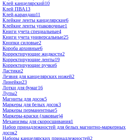
Клей канцелярский
10
Клей ПВА
13
Клей-карандаш
11
Клейкие ленты канцелярские
6
Клейкие ленты упаковочные
1
Книги учета специальные
4
Книги учета универсальные
25
Кнопки силовые
2
Короба архивные
6
Корректирующие жидкости
2
Корректирующие ленты
19
Корректирующие ручки
6
Ластики
2
Лезвия для канцелярских ножей
2
Линейки
23
Лотки для бумаг
16
Лупы
2
Магниты для досок
5
Маркеры для белых досок
3
Маркеры перманентные
5
Маркеры-краски (лаковые)
4
Механизмы для скоросшивания
1
Набор принадлежностей для белых магнитно-маркерных
досок
2
Наборы канцелярских принадлежностей
2