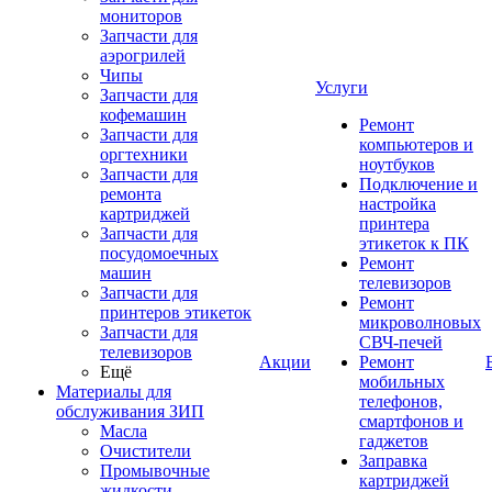
мониторов
Запчасти для
аэрогрилей
Чипы
Услуги
Запчасти для
кофемашин
Ремонт
Запчасти для
компьютеров и
оргтехники
ноутбуков
Запчасти для
Подключение и
ремонта
настройка
картриджей
принтера
Запчасти для
этикеток к ПК
посудомоечных
Ремонт
машин
телевизоров
Запчасти для
Ремонт
принтеров этикеток
микроволновых
Запчасти для
СВЧ-печей
телевизоров
Акции
Ремонт
Ещё
мобильных
Материалы для
телефонов,
обслуживания ЗИП
смартфонов и
Масла
гаджетов
Очистители
Заправка
Промывочные
картриджей
жидкости