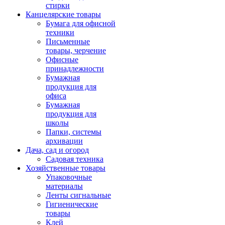
стирки
Канцелярские товары
Бумага для офисной
техники
Письменные
товары, черчение
Офисные
принадлежности
Бумажная
продукция для
офиса
Бумажная
продукция для
школы
Папки, системы
архивации
Дача, сад и огород
Садовая техника
Хозяйственные товары
Упаковочные
материалы
Ленты сигнальные
Гигиенические
товары
Клей