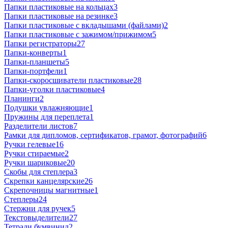
Папки пластиковые на кольцах
3
Папки пластиковые на резинке
3
Папки пластиковые с вкладышами (файлами)
2
Папки пластиковые с зажимом/прижимом
5
Папки регистраторы
27
Папки-конверты
1
Папки-планшеты
5
Папки-портфели
1
Папки-скоросшиватели пластиковые
28
Папки-уголки пластиковые
4
Планинги
2
Подушки увлажняющие
1
Пружины для переплета
1
Разделители листов
7
Рамки для дипломов, сертификатов, грамот, фотографий
6
Ручки гелевые
16
Ручки стираемые
2
Ручки шариковые
20
Скобы для степлера
3
Скрепки канцелярские
26
Скрепочницы магнитные
1
Степлеры
24
Стержни для ручек
5
Текстовыделители
27
Тетради бумвинил
2