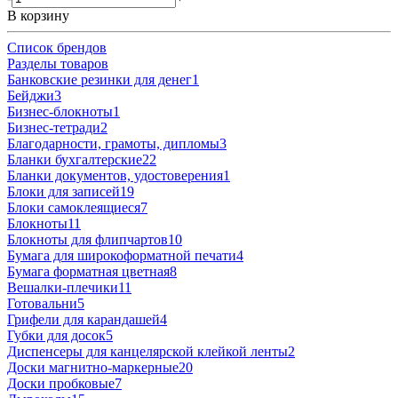
В корзину
Список брендов
Разделы товаров
Банковские резинки для денег
1
Бейджи
3
Бизнес-блокноты
1
Бизнес-тетради
2
Благодарности, грамоты, дипломы
3
Бланки бухгалтерские
22
Бланки документов, удостоверения
1
Блоки для записей
19
Блоки самоклеящиеся
7
Блокноты
11
Блокноты для флипчартов
10
Бумага для широкоформатной печати
4
Бумага форматная цветная
8
Вешалки-плечики
11
Готовальни
5
Грифели для карандашей
4
Губки для досок
5
Диспенсеры для канцелярской клейкой ленты
2
Доски магнитно-маркерные
20
Доски пробковые
7