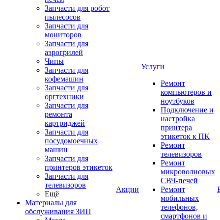
Запчасти для робот
пылесосов
Запчасти для
мониторов
Запчасти для
аэрогрилей
Чипы
Услуги
Запчасти для
кофемашин
Ремонт
Запчасти для
компьютеров и
оргтехники
ноутбуков
Запчасти для
Подключение и
ремонта
настройка
картриджей
принтера
Запчасти для
этикеток к ПК
посудомоечных
Ремонт
машин
телевизоров
Запчасти для
Ремонт
принтеров этикеток
микроволновых
Запчасти для
СВЧ-печей
телевизоров
Акции
Ремонт
Ещё
мобильных
Материалы для
телефонов,
обслуживания ЗИП
смартфонов и