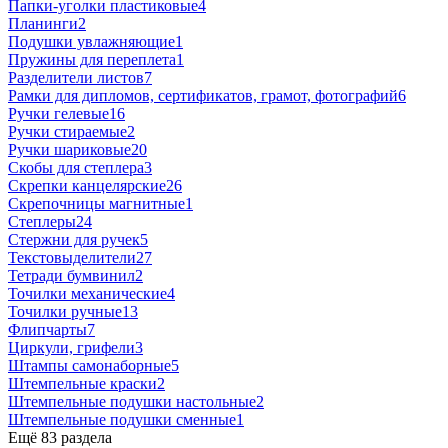
Папки-уголки пластиковые
4
Планинги
2
Подушки увлажняющие
1
Пружины для переплета
1
Разделители листов
7
Рамки для дипломов, сертификатов, грамот, фотографий
6
Ручки гелевые
16
Ручки стираемые
2
Ручки шариковые
20
Скобы для степлера
3
Скрепки канцелярские
26
Скрепочницы магнитные
1
Степлеры
24
Стержни для ручек
5
Текстовыделители
27
Тетради бумвинил
2
Точилки механические
4
Точилки ручные
13
Флипчарты
7
Циркули, грифели
3
Штампы самонаборные
5
Штемпельные краски
2
Штемпельные подушки настольные
2
Штемпельные подушки сменные
1
Ещё 83 раздела