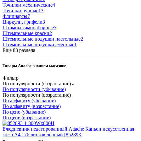
Точилки механические
4
Точилки ручные
13
Флипчарты
7
Циркули, грифели
3
Штампы самонаборные
5
Штемпельные краски
2
Штемпельные подушки настольные
2
Штемпельные подушки сменные
1
Ещё 83 раздела
Товары Attache в нашем магазине
Фильтр
По популярности (возрастание)
По популярности (убывание)
По популярности (возрастание)
По алфавиту (убывание)
По алфавиту (возрастание)
По цене (убывание)
По цене (возрастание)
Ежедневник недатированный Attache Каньон искусственная
кожа A4 176 листов чёрный [852893]