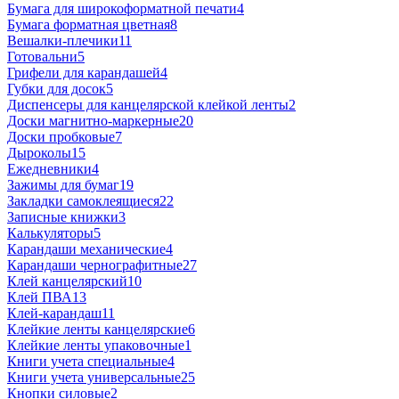
Бумага для широкоформатной печати
4
Бумага форматная цветная
8
Вешалки-плечики
11
Готовальни
5
Грифели для карандашей
4
Губки для досок
5
Диспенсеры для канцелярской клейкой ленты
2
Доски магнитно-маркерные
20
Доски пробковые
7
Дыроколы
15
Ежедневники
4
Зажимы для бумаг
19
Закладки самоклеящиеся
22
Записные книжки
3
Калькуляторы
5
Карандаши механические
4
Карандаши чернографитные
27
Клей канцелярский
10
Клей ПВА
13
Клей-карандаш
11
Клейкие ленты канцелярские
6
Клейкие ленты упаковочные
1
Книги учета специальные
4
Книги учета универсальные
25
Кнопки силовые
2