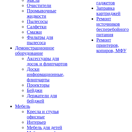
Масла
гаджетов
Очистители
Заправка
Промывочные
картриджей
жидкости
Ремонт
Пылесосы
источников
Салфетки
бесперебойного
Смазки
питания
Фильтры для
Ремонт
пылесоса
принтеров,
Демонстрационное
копиров, МФУ
оборудование
Аксессуары для
досок и флипчартов
Доски
информационные,
флипчарты
Проекторы
Бейджи
Держатели для
бейджей
Мебель
Кресла и стулья
офисные
Интерьер
Мебель для детей