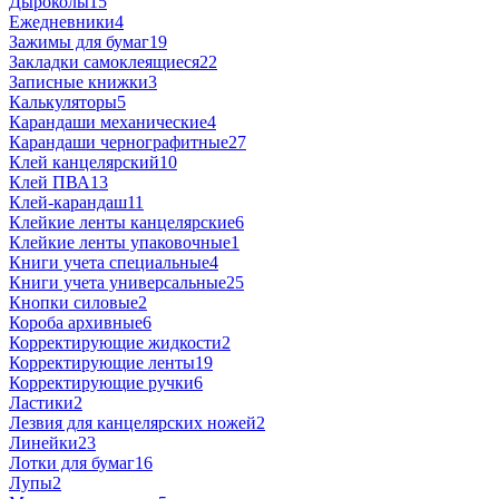
Дыроколы
15
Ежедневники
4
Зажимы для бумаг
19
Закладки самоклеящиеся
22
Записные книжки
3
Калькуляторы
5
Карандаши механические
4
Карандаши чернографитные
27
Клей канцелярский
10
Клей ПВА
13
Клей-карандаш
11
Клейкие ленты канцелярские
6
Клейкие ленты упаковочные
1
Книги учета специальные
4
Книги учета универсальные
25
Кнопки силовые
2
Короба архивные
6
Корректирующие жидкости
2
Корректирующие ленты
19
Корректирующие ручки
6
Ластики
2
Лезвия для канцелярских ножей
2
Линейки
23
Лотки для бумаг
16
Лупы
2