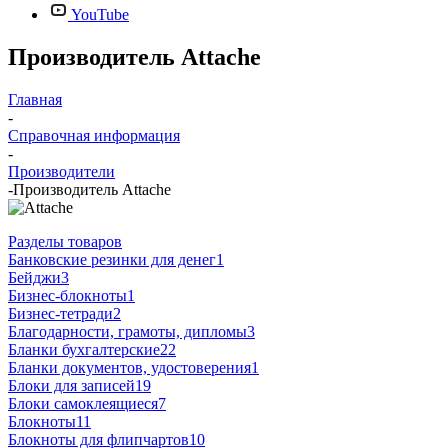
YouTube
Производитель Attache
Главная
-
Справочная информация
-
Производители
-
Производитель Attache
Разделы товаров
Банковские резинки для денег
1
Бейджи
3
Бизнес-блокноты
1
Бизнес-тетради
2
Благодарности, грамоты, дипломы
3
Бланки бухгалтерские
22
Бланки документов, удостоверения
1
Блоки для записей
19
Блоки самоклеящиеся
7
Блокноты
11
Блокноты для флипчартов
10