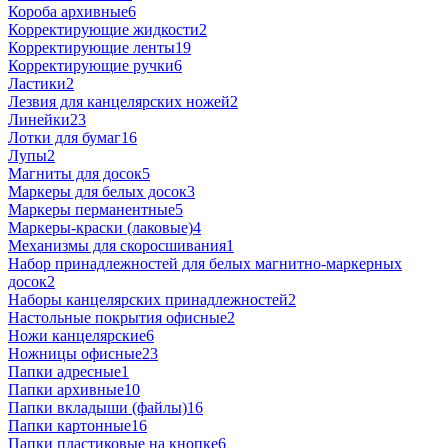
Короба архивные
6
Корректирующие жидкости
2
Корректирующие ленты
19
Корректирующие ручки
6
Ластики
2
Лезвия для канцелярских ножей
2
Линейки
23
Лотки для бумаг
16
Лупы
2
Магниты для досок
5
Маркеры для белых досок
3
Маркеры перманентные
5
Маркеры-краски (лаковые)
4
Механизмы для скоросшивания
1
Набор принадлежностей для белых магнитно-маркерных
досок
2
Наборы канцелярских принадлежностей
2
Настольные покрытия офисные
2
Ножи канцелярские
6
Ножницы офисные
23
Папки адресные
1
Папки архивные
10
Папки вкладыши (файлы)
16
Папки картонные
16
Папки пластиковые на кнопке
6