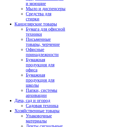
и моющие
Мыло и диспенсеры
Средства для
стирки
Канцелярские товары
Бумага для офисной
техники
Письменные
товары, черчение
Офисные
принадлежности
Бумажная
продукция для
офиса
Бумажная
продукция для
школы
Папки, системы
архивации
Дача, сад и огород
Садовая техника
Хозяйственные товары
Упаковочные
материалы
Ленты сигнальные