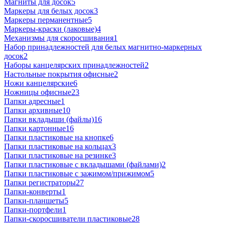
Магниты для досок
5
Маркеры для белых досок
3
Маркеры перманентные
5
Маркеры-краски (лаковые)
4
Механизмы для скоросшивания
1
Набор принадлежностей для белых магнитно-маркерных
досок
2
Наборы канцелярских принадлежностей
2
Настольные покрытия офисные
2
Ножи канцелярские
6
Ножницы офисные
23
Папки адресные
1
Папки архивные
10
Папки вкладыши (файлы)
16
Папки картонные
16
Папки пластиковые на кнопке
6
Папки пластиковые на кольцах
3
Папки пластиковые на резинке
3
Папки пластиковые с вкладышами (файлами)
2
Папки пластиковые с зажимом/прижимом
5
Папки регистраторы
27
Папки-конверты
1
Папки-планшеты
5
Папки-портфели
1
Папки-скоросшиватели пластиковые
28