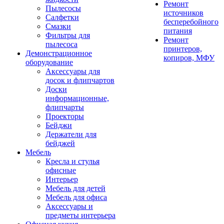
Ремонт
Пылесосы
источников
Салфетки
бесперебойного
Смазки
питания
Фильтры для
Ремонт
пылесоса
принтеров,
Демонстрационное
копиров, МФУ
оборудование
Аксессуары для
досок и флипчартов
Доски
информационные,
флипчарты
Проекторы
Бейджи
Держатели для
бейджей
Мебель
Кресла и стулья
офисные
Интерьер
Мебель для детей
Мебель для офиса
Аксессуары и
предметы интерьера