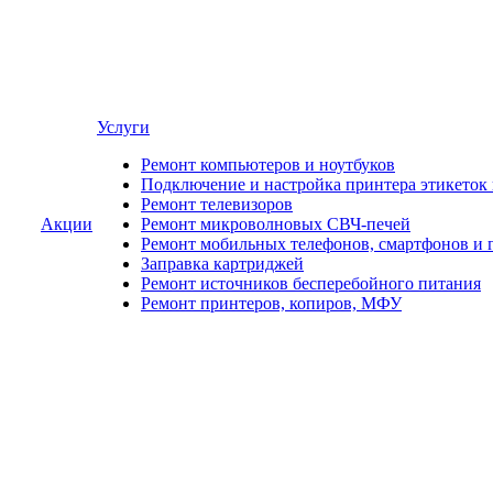
Услуги
Ремонт компьютеров и ноутбуков
Подключение и настройка принтера этикеток
Ремонт телевизоров
Акции
Ремонт микроволновых СВЧ-печей
Ремонт мобильных телефонов, смартфонов и 
Заправка картриджей
Ремонт источников бесперебойного питания
Ремонт принтеров, копиров, МФУ