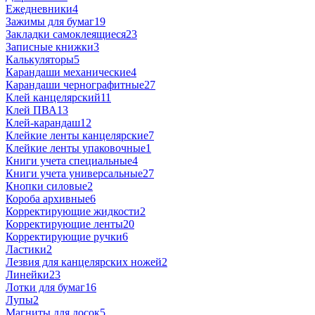
Ежедневники
4
Зажимы для бумаг
19
Закладки самоклеящиеся
23
Записные книжки
3
Калькуляторы
5
Карандаши механические
4
Карандаши чернографитные
27
Клей канцелярский
11
Клей ПВА
13
Клей-карандаш
12
Клейкие ленты канцелярские
7
Клейкие ленты упаковочные
1
Книги учета специальные
4
Книги учета универсальные
27
Кнопки силовые
2
Короба архивные
6
Корректирующие жидкости
2
Корректирующие ленты
20
Корректирующие ручки
6
Ластики
2
Лезвия для канцелярских ножей
2
Линейки
23
Лотки для бумаг
16
Лупы
2
Магниты для досок
5