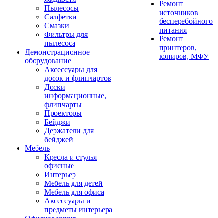
Ремонт
Пылесосы
источников
Салфетки
бесперебойного
Смазки
питания
Фильтры для
Ремонт
пылесоса
принтеров,
Демонстрационное
копиров, МФУ
оборудование
Аксессуары для
досок и флипчартов
Доски
информационные,
флипчарты
Проекторы
Бейджи
Держатели для
бейджей
Мебель
Кресла и стулья
офисные
Интерьер
Мебель для детей
Мебель для офиса
Аксессуары и
предметы интерьера