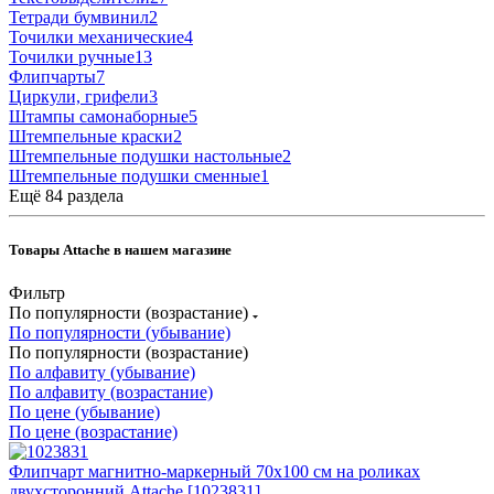
Тетради бумвинил
2
Точилки механические
4
Точилки ручные
13
Флипчарты
7
Циркули, грифели
3
Штампы самонаборные
5
Штемпельные краски
2
Штемпельные подушки настольные
2
Штемпельные подушки сменные
1
Ещё 84 раздела
Товары Attache в нашем магазине
Фильтр
По популярности (возрастание)
По популярности (убывание)
По популярности (возрастание)
По алфавиту (убывание)
По алфавиту (возрастание)
По цене (убывание)
По цене (возрастание)
Флипчарт магнитно-маркерный 70х100 см на роликах
двухсторонний Attache [1023831]