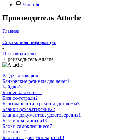
YouTube
Производитель Attache
Главная
-
Справочная информация
-
Производители
-
Производитель Attache
Разделы товаров
Банковские резинки для денег
1
Бейджи
3
Бизнес-блокноты
1
Бизнес-тетради
2
Благодарности, грамоты, дипломы
3
Бланки бухгалтерские
22
Бланки документов, удостоверения
1
Блоки для записей
19
Блоки самоклеящиеся
7
Блокноты
11
Блокноты для флипчартов
10