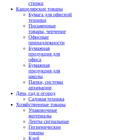
стирки
Канцелярские товары
Бумага для офисной
техники
Письменные
товары, черчение
Офисные
принадлежности
Бумажная
продукция для
офиса
Бумажная
продукция для
школы
Папки, системы
архивации
Дача, сад и огород
Садовая техника
Хозяйственные товары
Упаковочные
материалы
Ленты сигнальные
Гигиенические
товары
Клей