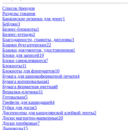
Список брендов
Разделы товаров
Банковские резинки для денег
1
Бейджи
3
Бизнес-блокноты
1
Бизнес-тетради
2
Благодарности, грамоты, дипломы
3
Бланки бухгалтерские
22
Бланки документов, удостоверения
1
Блоки для записей
19
Блоки самоклеящиеся
7
Блокноты
11
Блокноты для флипчартов
10
Бумага для широкоформатной печати
4
Бумага копировальная
1
Бумага форматная цветная
8
Вешалки-плечики
11
Готовальни
5
Грифели для карандашей
4
Губки для досок
5
Диспенсеры для канцелярской клейкой ленты
2
Доски магнитно-маркерные
20
Доски пробковые
7
Дыроколы
15