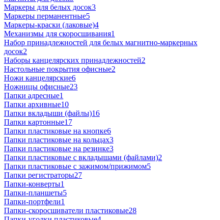
Маркеры для белых досок
3
Маркеры перманентные
5
Маркеры-краски (лаковые)
4
Механизмы для скоросшивания
1
Набор принадлежностей для белых магнитно-маркерных
досок
2
Наборы канцелярских принадлежностей
2
Настольные покрытия офисные
2
Ножи канцелярские
6
Ножницы офисные
23
Папки адресные
1
Папки архивные
10
Папки вкладыши (файлы)
16
Папки картонные
17
Папки пластиковые на кнопке
6
Папки пластиковые на кольцах
3
Папки пластиковые на резинке
3
Папки пластиковые с вкладышами (файлами)
2
Папки пластиковые с зажимом/прижимом
5
Папки регистраторы
27
Папки-конверты
1
Папки-планшеты
5
Папки-портфели
1
Папки-скоросшиватели пластиковые
28
Папки-уголки пластиковые
4