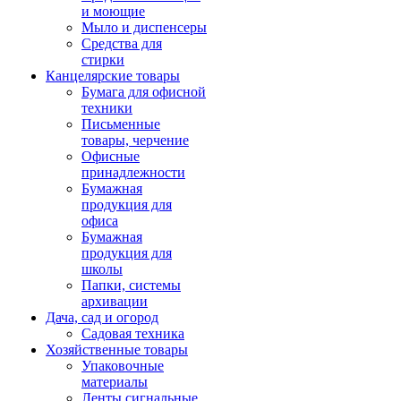
и моющие
Мыло и диспенсеры
Средства для
стирки
Канцелярские товары
Бумага для офисной
техники
Письменные
товары, черчение
Офисные
принадлежности
Бумажная
продукция для
офиса
Бумажная
продукция для
школы
Папки, системы
архивации
Дача, сад и огород
Садовая техника
Хозяйственные товары
Упаковочные
материалы
Ленты сигнальные