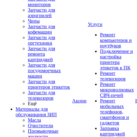
мониторов
Запчасти для
аэрогрилей
Чипы
Услуги
Запчасти для
кофемашин
Ремонт
Запчасти для
компьютеров и
оргтехники
ноутбуков
Запчасти для
Подключение и
ремонта
настройка
картриджей
принтера
Запчасти для
этикеток к ПК
посудомоечных
Ремонт
машин
телевизоров
Запчасти для
Ремонт
принтеров этикеток
микроволновых
Запчасти для
СВЧ-печей
телевизоров
Акции
Ремонт
Ещё
мобильных
Материалы для
телефонов,
обслуживания ЗИП
смартфонов и
Масла
гаджетов
Очистители
Заправка
Промывочные
картриджей
жидкости