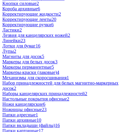
Кнопки силовые
2
Короба архивные
6
Корректирующие жидкости
2
Корректирующие ленты
20
Корректирующие ручки
6
Ластики
2
Лезвия для канцелярских ножей
2
Линейки
23
Лотки для бумаг
16
Лупы
2
Магниты для досок
5
Маркеры для белых досок
3
Маркеры перманентные
5
Маркеры-краски (лаковые)
4
Механизмы для скоросшивания
1
Набор принадлежностей для белых магнитно-маркерных
досок
2
Наборы канцелярских принадлежностей
2
Настольные покрытия офисные
2
Ножи канцелярские
6
Ножницы офисные
23
Папки адресные
1
Папки архивные
10
Папки вкладыши (файлы)
16
Папки картонные
17