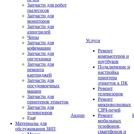
Запчасти для робот
пылесосов
Запчасти для
мониторов
Запчасти для
аэрогрилей
Чипы
Услуги
Запчасти для
кофемашин
Ремонт
Запчасти для
компьютеров и
оргтехники
ноутбуков
Запчасти для
Подключение и
ремонта
настройка
картриджей
принтера
Запчасти для
этикеток к ПК
посудомоечных
Ремонт
машин
телевизоров
Запчасти для
Ремонт
принтеров этикеток
микроволновых
Запчасти для
СВЧ-печей
телевизоров
Акции
Ремонт
Ещё
мобильных
Материалы для
телефонов,
обслуживания ЗИП
смартфонов и