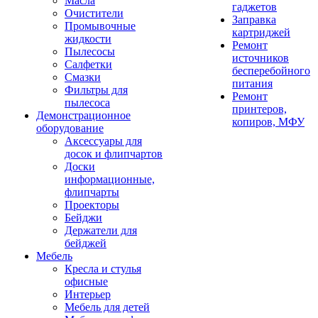
Масла
гаджетов
Очистители
Заправка
Промывочные
картриджей
жидкости
Ремонт
Пылесосы
источников
Салфетки
бесперебойного
Смазки
питания
Фильтры для
Ремонт
пылесоса
принтеров,
Демонстрационное
копиров, МФУ
оборудование
Аксессуары для
досок и флипчартов
Доски
информационные,
флипчарты
Проекторы
Бейджи
Держатели для
бейджей
Мебель
Кресла и стулья
офисные
Интерьер
Мебель для детей