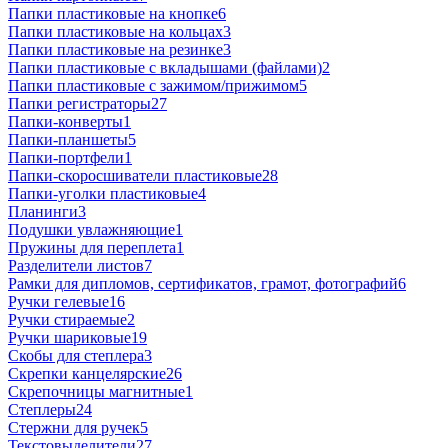
Папки пластиковые на кнопке
6
Папки пластиковые на кольцах
3
Папки пластиковые на резинке
3
Папки пластиковые с вкладышами (файлами)
2
Папки пластиковые с зажимом/прижимом
5
Папки регистраторы
27
Папки-конверты
1
Папки-планшеты
5
Папки-портфели
1
Папки-скоросшиватели пластиковые
28
Папки-уголки пластиковые
4
Планинги
3
Подушки увлажняющие
1
Пружины для переплета
1
Разделители листов
7
Рамки для дипломов, сертификатов, грамот, фотографий
6
Ручки гелевые
16
Ручки стираемые
2
Ручки шариковые
19
Скобы для степлера
3
Скрепки канцелярские
26
Скрепочницы магнитные
1
Степлеры
24
Стержни для ручек
5
Текстовыделители
27