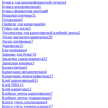
Бумага для широкоформатной печати
4
Бумага копировальная
1
Бумага форматная цветная
8
Вешалки-плечики
11
Готовальни
5
Грифели для карандашей
4
Губки для досок
5
Диспенсеры для канцелярской клейкой ленты
2
Доски магнитно-маркерные
20
Доски пробковые
7
Дыроколы
15
Ежедневники
4
Зажимы для бумаг
19
Закладки самоклеящиеся
23
Записные книжки
3
Калькуляторы
5
Карандаши механические
4
Карандаши чернографитные
27
Клей канцелярский
11
Клей ПВА
13
Клей-карандаш
12
Клейкие ленты канцелярские
7
Клейкие ленты упаковочные
1
Книги учета специальные
4
Книги учета универсальные
27